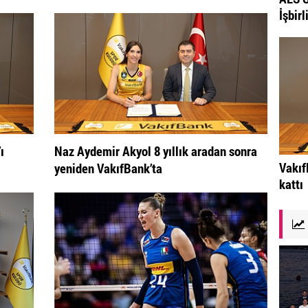
İşbirl
ı
Naz Aydemir Akyol 8 yıllık aradan sonra
Vakıf
yeniden VakıfBank’ta
kattı