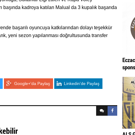
 başında kadroya katılan Malual da 3 kupalık başarıda
örende başarılı oyuncuya katkılarından dolayı teşekkür
Bank, yeni sezon yapılanması doğrultusunda transfer
Eczac
spons
Google+'da Paylaş
Linkedin'de Paylaş
kebilir
ALS G