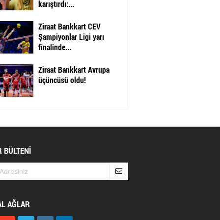
karıştırdı:...
Ziraat Bankkart CEV
Şampiyonlar Ligi yarı
finalinde...
Ziraat Bankkart Avrupa
üçüncüsü oldu!
 BÜLTENİ
AL AĞLAR