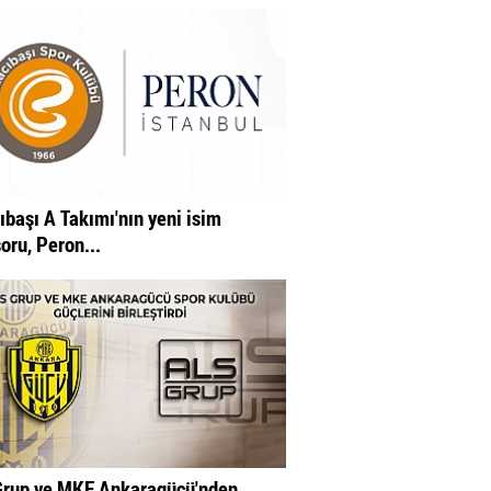
ıbaşı A Takımı'nın yeni isim
oru, Peron...
rup ve MKE Ankaragücü'nden