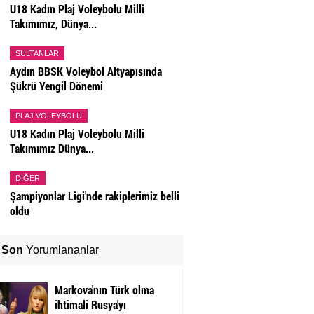
U18 Kadın Plaj Voleybolu Milli
Takımımız, Dünya...
SULTANLAR
Aydın BBSK Voleybol Altyapısında
Şükrü Yengil Dönemi
PLAJ VOLEYBOLU
U18 Kadın Plaj Voleybolu Milli
Takımımız Dünya...
DIĞER
Şampiyonlar Ligi'nde rakiplerimiz belli
oldu
Son
Yorumlananlar
Markova'nın Türk olma
ihtimali Rusya'yı