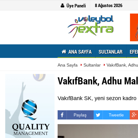
8 Ağustos 2026
Üye Paneli
ANA SAYFA
SULTANLAR
EFE
Ana Sayfa
Sultanlar
VakıfBank, Adhu 
VakıfBank, Adhu Malua
VakıfBank SK, yeni sezon kadro 
Paylaş
Tweetle