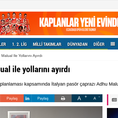
LER
1. 2. LIG
MILLI TAKIMLAR
DÜNYADAN
DIĞER
Malual Ile Yollarını Ayırdı
l ile yollarını ayırdı
planlaması kapsamında İtalyan pasör çaprazı Adhu Malual
A
Paylaş
Paylaş
A