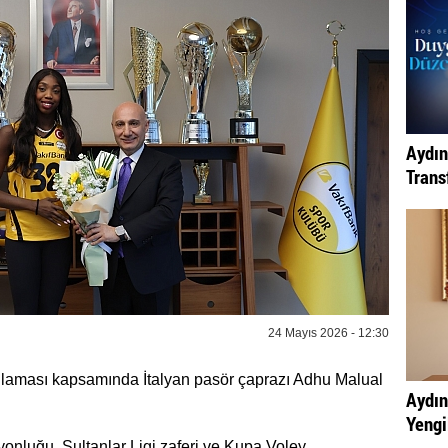
Aydın
Transf
24 Mayıs 2026 - 12:30
nlaması kapsamında İtalyan pasör çaprazı Adhu Malual
Aydın
Yengi
yonluğu, Sultanlar Ligi zaferi ve Kupa Voley