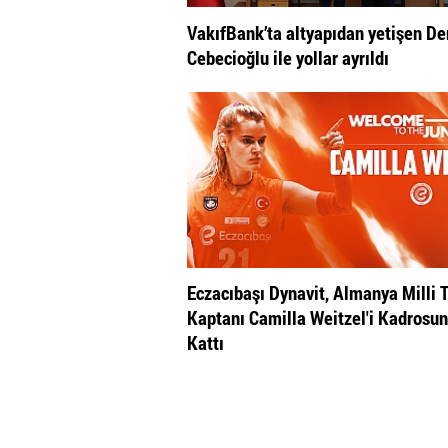
VakıfBank’ta altyapıdan yetişen De
Cebecioğlu ile yollar ayrıldı
Eczacıbaşı Dynavit, Almanya Milli 
Kaptanı Camilla Weitzel'i Kadrosu
Kattı