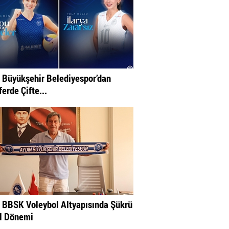
 Büyükşehir Belediyespor’dan
erde Çifte...
 BBSK Voleybol Altyapısında Şükrü
l Dönemi