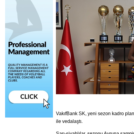
VakıfBank SK, yeni sezon kadro pla
ile vedalaştı.
Sarı-siyahlılar, sezonu Avrupa şampi