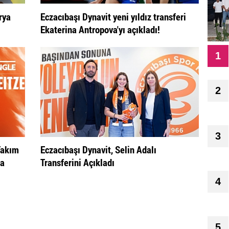
rya
Eczacıbaşı Dynavit yeni yıldız transferi
Ekaterina Antropova'yı açıkladı!
1
2
3
Takım
Eczacıbaşı Dynavit, Selin Adalı
na
Transferini Açıkladı
4
5