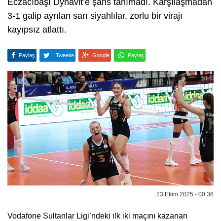
Eczacıbaşı Dynavit’e şans tanımadı. Karşılaşmadan
3-1 galip ayrılan sarı siyahlılar, zorlu bir virajı
kayıpsız atlattı.
Paylaş
Tweetle
Google
Paylaş
23 Ekim 2025 - 00:36
Vodafone Sultanlar Ligi’ndeki ilk iki maçını kazanan