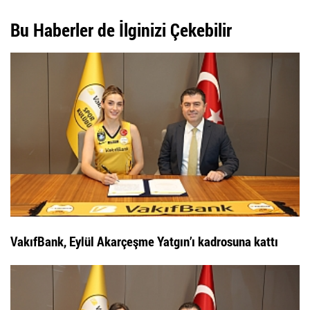
Bu Haberler de İlginizi Çekebilir
VakıfBank, Eylül Akarçeşme Yatgın’ı kadrosuna kattı