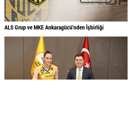
ALS Grup ve MKE Ankaragücü'nden İşbirliği
VakıfBank, Emily Maglio’yu kadrosuna kattı
Çok Okunan
Haberler