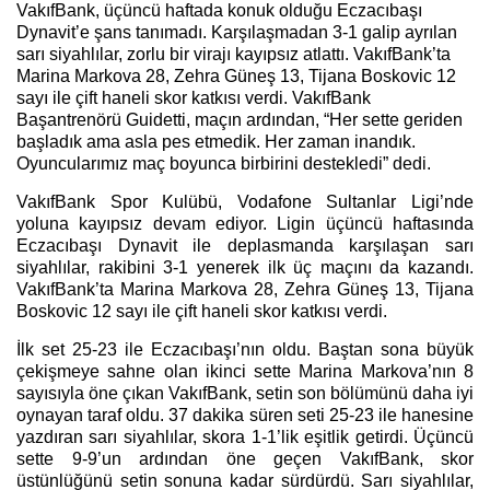
VakıfBank, üçüncü haftada konuk olduğu Eczacıbaşı
Dynavit’e şans tanımadı. Karşılaşmadan 3-1 galip ayrılan
sarı siyahlılar, zorlu bir virajı kayıpsız atlattı. VakıfBank’ta
Marina Markova 28, Zehra Güneş 13, Tijana Boskovic 12
sayı ile çift haneli skor katkısı verdi. VakıfBank
Başantrenörü Guidetti, maçın ardından, “
Her sette geriden
başladık ama asla pes etmedik. Her zaman inandık.
Oyuncularımız maç boyunca birbirini destekledi” dedi.
VakıfBank Spor Kulübü, Vodafone Sultanlar Ligi’nde
yoluna kayıpsız devam ediyor. Ligin üçüncü haftasında
Eczacıbaşı Dynavit ile deplasmanda karşılaşan sarı
siyahlılar, rakibini 3-1 yenerek ilk üç maçını da kazandı.
VakıfBank’ta Marina Markova 28, Zehra Güneş 13, Tijana
Boskovic 12 sayı ile çift haneli skor katkısı verdi.
İlk set 25-23 ile Eczacıbaşı’nın oldu. Baştan sona büyük
çekişmeye sahne olan ikinci sette Marina Markova’nın 8
sayısıyla öne çıkan VakıfBank, setin son bölümünü daha iyi
oynayan taraf oldu. 37 dakika süren seti 25-23 ile hanesine
yazdıran sarı siyahlılar, skora 1-1’lik eşitlik getirdi. Üçüncü
sette 9-9’un ardından öne geçen VakıfBank, skor
üstünlüğünü setin sonuna kadar sürdürdü. Sarı siyahlılar,