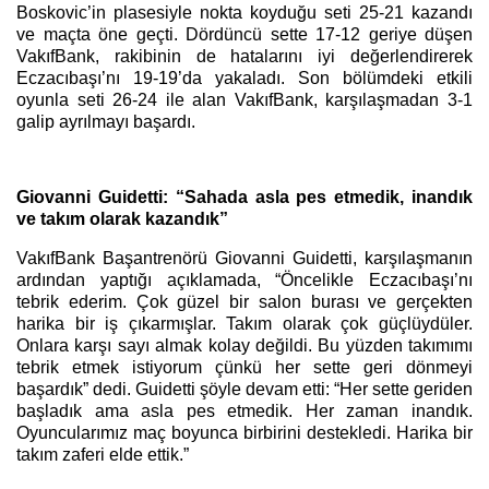
Boskovic’in plasesiyle nokta koyduğu seti 25-21 kazandı
ve maçta öne geçti. Dördüncü sette 17-12 geriye düşen
VakıfBank, rakibinin de hatalarını iyi değerlendirerek
Eczacıbaşı’nı 19-19’da yakaladı. Son bölümdeki etkili
oyunla seti 26-24 ile alan VakıfBank, karşılaşmadan 3-1
galip ayrılmayı başardı.
Giovanni Guidetti: “Sahada asla pes etmedik, inandık
ve takım olarak kazandık”
VakıfBank Başantrenörü Giovanni Guidetti, karşılaşmanın
ardından yaptığı açıklamada, “Öncelikle Eczacıbaşı’nı
tebrik ederim. Çok güzel bir salon burası ve gerçekten
harika bir iş çıkarmışlar. Takım olarak çok güçlüydüler.
Onlara karşı sayı almak kolay değildi. Bu yüzden takımımı
tebrik etmek istiyorum çünkü her sette geri dönmeyi
başardık” dedi. Guidetti şöyle devam etti: “Her sette geriden
başladık ama asla pes etmedik. Her zaman inandık.
Oyuncularımız maç boyunca birbirini destekledi. Harika bir
takım zaferi elde ettik.”