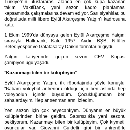
Türkiye’nin uluslararası alanda en çok kupa kazanan
takımı VakıfBank, yeni sezon kadro planlaması
kapsamında çalışmalarına devam ediyor. Sarı siyahlılar, bu
doğrultuda milli libero Eylül Akarçeşme Yatgın’ı kadrosuna
kattı.
1 Ekim 1999’da dünyaya gelen Eylül Akarçeşme Yatgın;
sırasıyla Halkbank, Kale 1957, Aydın BŞB, Nilüfer
Belediyespor ve Galatasaray Daikin formalarını giydi.
Yatgın, kariyerinde geçen sezon CEV Kupası
şampiyonluğu yaşadı.
“
Kazanmayı bilen bir kulüpteyim”
Eylül Akarçeşme Yatgın, ilk röportajında şöyle konuştu:
“Babam voleybol antrenörü olduğu için ben aslında hep
voleybolun içinde büyüdüm. Çocukluğumdan beri
sahalardayım. Hep antrenmanlarını izledim.
Yeni sezon için çok heyecanlıyım. Dünyanın en büyük
kulüplerinden birine geldim. Sabırsızlıkla yeni sezonu
bekliyorum. Kazanmayı bilen bir kulüpteyim. Çok kıymetli
oyuncular var. Giovanni Guidetti gibi bir antrenörle