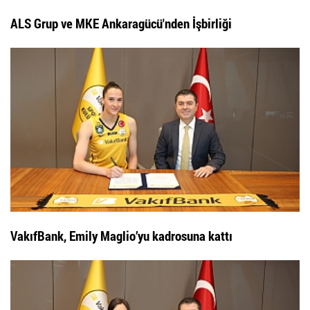
ALS Grup ve MKE Ankaragücü'nden İşbirliği
VakıfBank, Emily Maglio’yu kadrosuna kattı