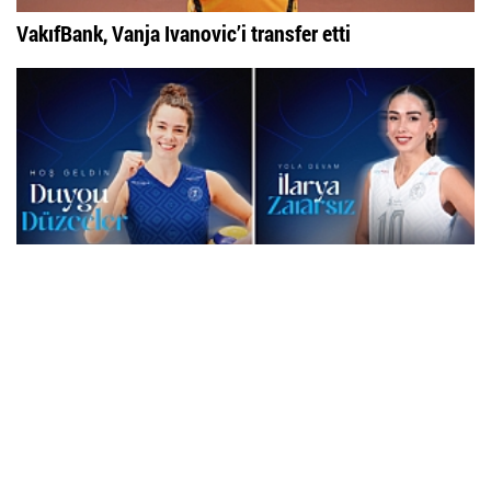
VakıfBank, Vanja Ivanovic’i transfer etti
Aydın Büyükşehir Belediyespor’dan Transferde Çifte...