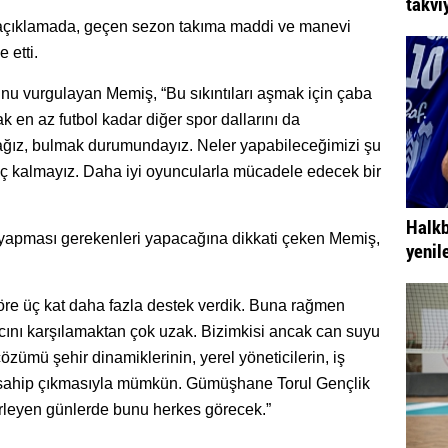
takvi
ğı açıklamada, geçen sezon takıma maddi ve manevi
 etti.
nu vurgulayan Memiş, “Bu sıkıntıları aşmak için çaba
 en az futbol kadar diğer spor dallarını da
ağız, bulmak durumundayız. Neler yapabileceğimizi şu
eç kalmayız. Daha iyi oyuncularla mücadele edecek bir
Halkb
yapması gerekenleri yapacağına dikkati çeken Memiş,
yenil
göre üç kat daha fazla destek verdik. Buna rağmen
cını karşılamaktan çok uzak. Bizimkisi ancak can suyu
çözümü şehir dinamiklerinin, yerel yöneticilerin, iş
e sahip çıkmasıyla mümkün. Gümüşhane Torul Gençlik
erleyen günlerde bunu herkes görecek.”