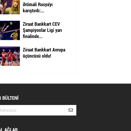
ihtimali Rusya'yı
karıştırdı:...
Ziraat Bankkart CEV
Şampiyonlar Ligi yarı
finalinde...
Ziraat Bankkart Avrupa
üçüncüsü oldu!
 BÜLTENİ
AL AĞLAR