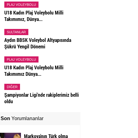
PLAJ VOLEYBOLU
U18 Kadın Plaj Voleybolu Milli
Takımımız, Dünya...
SULTANLAR
Aydın BBSK Voleybol Altyapısında
Şükrü Yengil Dönemi
PLAJ VOLEYBOLU
U18 Kadın Plaj Voleybolu Milli
Takımımız Dünya...
DIĞER
Şampiyonlar Ligi'nde rakiplerimiz belli
oldu
Son
Yorumlananlar
Markova'nın Türk olma