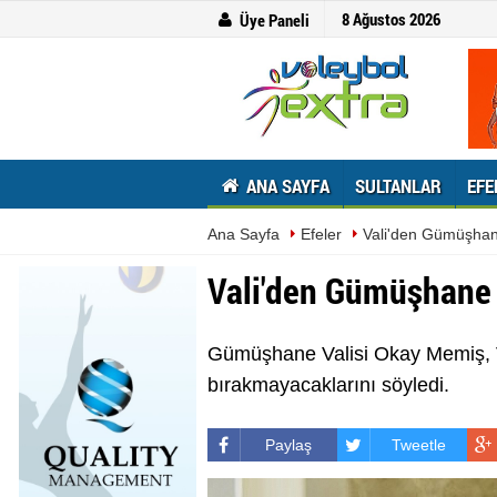
8 Ağustos 2026
Üye Paneli
ANA SAYFA
SULTANLAR
EFE
Ana Sayfa
Efeler
Vali'den Gümüşhan
Vali'den Gümüşhane 
Gümüşhane Valisi Okay Memiş, Vo
bırakmayacaklarını söyledi.
Paylaş
Tweetle