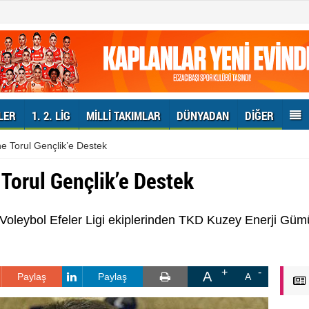
LER
1. 2. LIG
MILLI TAKIMLAR
DÜNYADAN
DIĞER
e Torul Gençlik’e Destek
Torul Gençlik’e Destek
leybol Efeler Ligi ekiplerinden TKD Kuzey Enerji Gümü
A
Paylaş
Paylaş
A