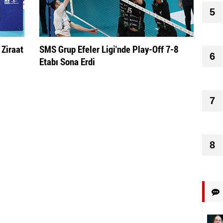
5
 Ziraat
SMS Grup Efeler Ligi'nde Play-Off 7-8
6
Etabı Sona Erdi
7
8