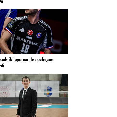
ye
ank iki oyuncu ile sözleşme
edi