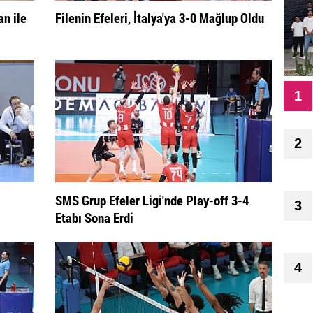
n ile
Filenin Efeleri, İtalya'ya 3-0 Mağlup Oldu
1
2
SMS Grup Efeler Ligi'nde Play-off 3-4
3
Etabı Sona Erdi
4