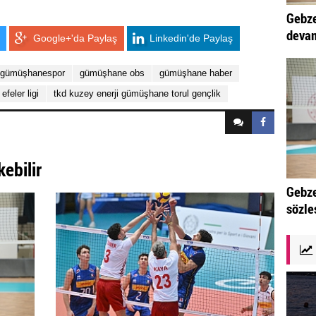
Gebze
devam
Google+'da Paylaş
Linkedin'de Paylaş
gümüşhanespor
gümüşhane obs
gümüşhane haber
efeler ligi
tkd kuzey enerji gümüşhane torul gençlik
kebilir
Gebze
sözle