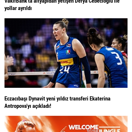
VakıfBank’ta altyapıdan yetişen Derya Cebecioğlu ile
yollar ayrıldı
Eczacıbaşı Dynavit yeni yıldız transferi Ekaterina
Antropova'yı açıkladı!