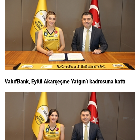
VakıfBank, Eylül Akarçeşme Yatgın’ı kadrosuna kattı