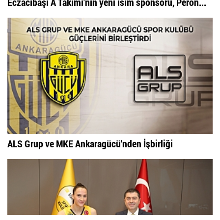
Eczacıbaşı A Takımı'nın yeni isim sponsoru, Peron...
ALS Grup ve MKE Ankaragücü'nden İşbirliği