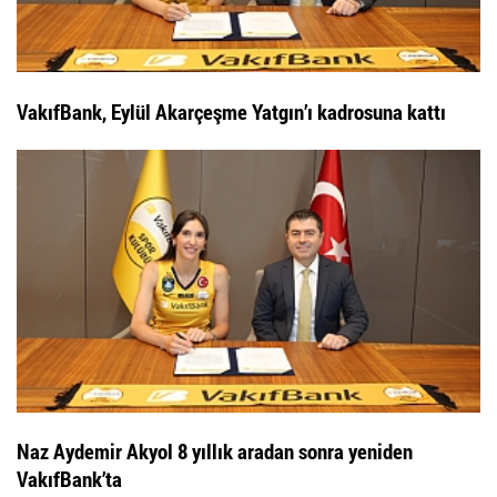
VakıfBank, Eylül Akarçeşme Yatgın’ı kadrosuna kattı
Naz Aydemir Akyol 8 yıllık aradan sonra yeniden
VakıfBank’ta