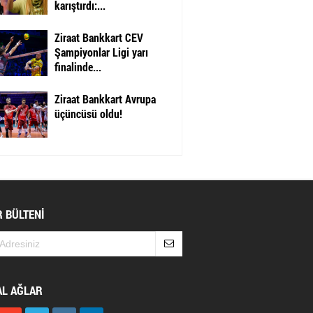
karıştırdı:...
Ziraat Bankkart CEV
Şampiyonlar Ligi yarı
finalinde...
Ziraat Bankkart Avrupa
üçüncüsü oldu!
 BÜLTENİ
AL AĞLAR