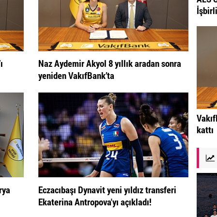
İşbirl
ı
Naz Aydemir Akyol 8 yıllık aradan sonra
yeniden VakıfBank’ta
Vakıf
kattı
rya
Eczacıbaşı Dynavit yeni yıldız transferi
Ekaterina Antropova'yı açıkladı!