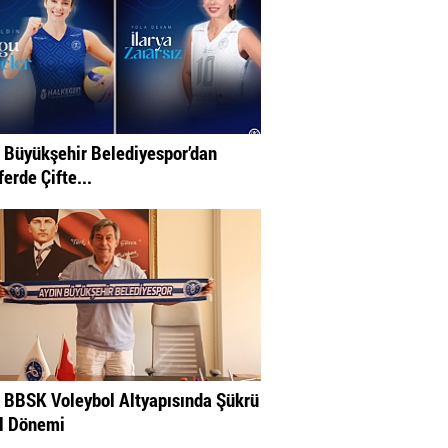
 Büyükşehir Belediyespor’dan
erde Çifte...
 BBSK Voleybol Altyapısında Şükrü
l Dönemi