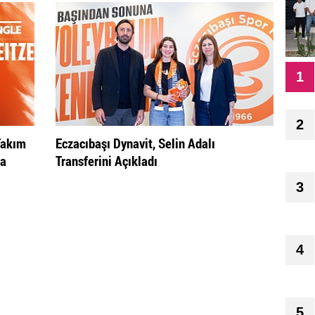
1
2
Takım
Eczacıbaşı Dynavit, Selin Adalı
na
Transferini Açıkladı
3
4
5