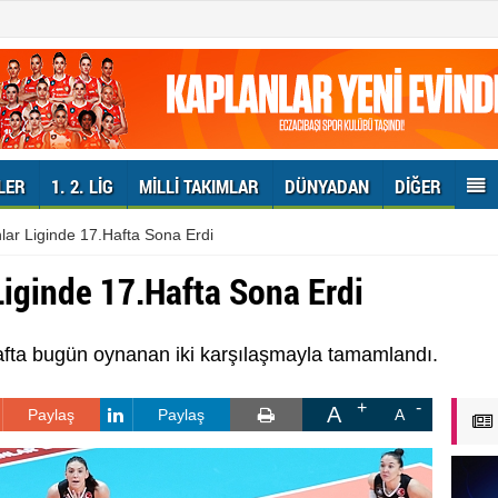
LER
1. 2. LIG
MILLI TAKIMLAR
DÜNYADAN
DIĞER
lar Liginde 17.Hafta Sona Erdi
Liginde 17.Hafta Sona Erdi
afta bugün oynanan iki karşılaşmayla tamamlandı.
A
Paylaş
Paylaş
A