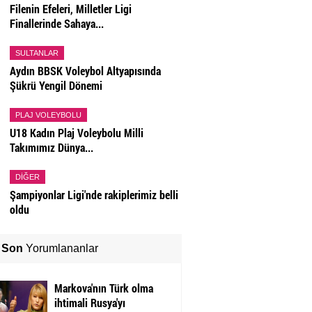
Filenin Efeleri, Milletler Ligi
Finallerinde Sahaya...
SULTANLAR
Aydın BBSK Voleybol Altyapısında
Şükrü Yengil Dönemi
PLAJ VOLEYBOLU
U18 Kadın Plaj Voleybolu Milli
Takımımız Dünya...
DIĞER
Şampiyonlar Ligi'nde rakiplerimiz belli
oldu
Son
Yorumlananlar
Markova'nın Türk olma
ihtimali Rusya'yı