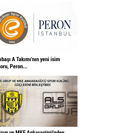
ıbaşı A Takımı'nın yeni isim
oru, Peron...
rup ve MKE Ankaragücü'nden