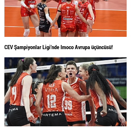
CEV Şampiyonlar Ligi’nde Imoco Avrupa üçüncüsü!