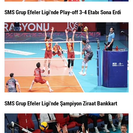
SMS Grup Efeler Ligi'nde Play-off 3-4 Etabı Sona Erdi
SMS Grup Efeler Ligi'nde Şampiyon Ziraat Bankkart