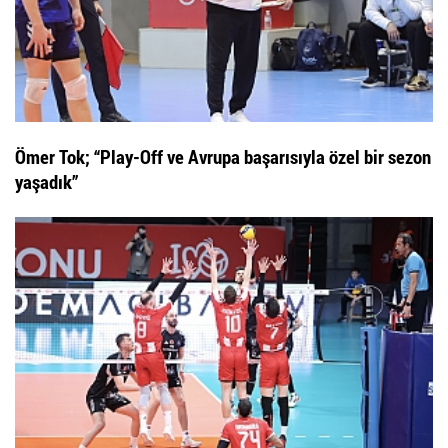
Ömer Tok; “Play-Off ve Avrupa başarısıyla özel bir sezon
yaşadık”