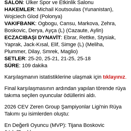
SALON
: Ülker Spor ve Etkinlik Salonu
HAKEMLER
: Michail Koutsoulas (Yunanistan),
Wojciech Glod (Polonya)
VAKIFBANK
: Ogbogu, Cansu, Markova, Zehra,
Boskovic, Derya, Ayça (L) (Cazaute, Aylin)
ECZACIBAŞI DYNAVİT
: Ebrar, Rettke, Stysiak,
Yaprak, Jack-Kısal, Elif, Simge (L) (Meliha,
Plummer, Dilay, Smrek, Maglio)
SETLER
: 25-20, 25-21, 21-25, 25-18
SÜRE
: 109 dakika
Karşılaşmanın istatistiklerine ulaşmak için
tıklayınız
.
Final karşılaşmasının ardından yapılan törende rüya
takıma seçilen oyuncular ödüllerini aldı.
2026 CEV Zeren Group Şampiyonlar Ligi'nin Rüya
Takımı şu isimlerden oluştu:
En Değerli Oyuncu (MVP): Tijana Boskovic