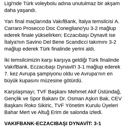
Ligi'nde Türk voleybolu adına unutulmaz bir akşam
daha yaşandı.
Yarı final maçlarında VakıfBank, İtalya temsilcisi A.
Carraro Prosecco Doc Conegliano'yu 3-2 mağlup
ederek finale yükselirken; Eczacıbaşı Dynavit ise
İtalya'nın Savino Del Bene Scandicci takımını 3-2
mağlup ederek Türk finalinde yerini aldı.
İki temsilcimizin karşı karşıya geldiği Türk finalinde
VakıfBank, Eczacıbaşı Dynavit'i 3-1 mağlup ederek
7. kez Avrupa şampiyonu oldu ve Avrupa’nın en
büyük kupasını müzesine götürdü.
Karşılaşmayı; TVF Başkanı Mehmet Akif Üstündağ,
Gençlik ve Spor Bakanı Dr. Osman Aşkın Bak, CEV
Başkanı Roko Sikiric, TVF Yönetim Kurulu Üyeleri
Bahar Mert ve Altuğ Erim de salonda izledi.
VAKIFBANK-ECZACIBAŞI DYNAVİT: 3-1