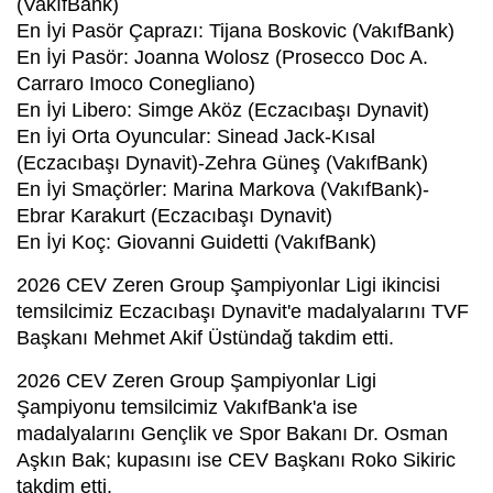
(VakıfBank)
En İyi Pasör Çaprazı: Tijana Boskovic (VakıfBank)
En İyi Pasör: Joanna Wolosz (Prosecco Doc A.
Carraro Imoco Conegliano)
En İyi Libero: Simge Aköz (Eczacıbaşı Dynavit)
En İyi Orta Oyuncular: Sinead Jack-Kısal
(Eczacıbaşı Dynavit)-Zehra Güneş (VakıfBank)
En İyi Smaçörler: Marina Markova (VakıfBank)-
Ebrar Karakurt (Eczacıbaşı Dynavit)
En İyi Koç: Giovanni Guidetti (VakıfBank)
2026 CEV Zeren Group Şampiyonlar Ligi ikincisi
temsilcimiz Eczacıbaşı Dynavit'e madalyalarını TVF
Başkanı Mehmet Akif Üstündağ takdim etti.
2026 CEV Zeren Group Şampiyonlar Ligi
Şampiyonu temsilcimiz VakıfBank'a ise
madalyalarını Gençlik ve Spor Bakanı Dr. Osman
Aşkın Bak; kupasını ise CEV Başkanı Roko Sikiric
takdim etti.