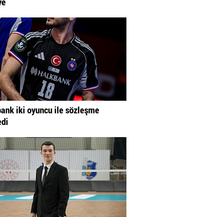
ye
ank iki oyuncu ile sözleşme
edi