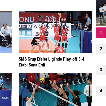
1
2
SMS Grup Efeler Ligi'nde Play-off 3-4
Etabı Sona Erdi
3
4