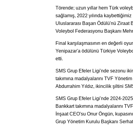
Törende; uzun yıllar hem Türk voleyb
sağlamış, 2022 yılında kaybettiğimi
Uluslararası Başarı Ödülü'nü Ziraat 
Voleybol Federasyonu Başkanı Mehme
Final karşılaşmasının en değerli oy
Yenipazar'a ödülünü Türkiye Voleyb
etti.
SMS Grup Efeler Ligi'nde sezonu iki
takımına madalyalarını TVF Yönetim
Abdurrahim Yıldız, ikincilik şiltini 
SMS Grup Efeler Ligi'nde 2024-202
Bankkart takımına madalyalarını TV
İnşaat CEO'su Onur Öngün, kupasın
Grup Yönetim Kurulu Başkanı Serhat 