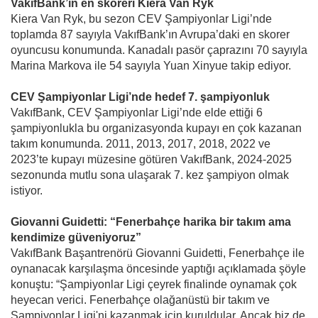
VakıfBank’ın en skoreri Kiera Van Ryk
Kiera Van Ryk, bu sezon CEV Şampiyonlar Ligi’nde
toplamda 87 sayıyla VakıfBank’ın Avrupa’daki en skorer
oyuncusu konumunda. Kanadalı pasör çaprazını 70 sayıyla
Marina Markova ile 54 sayıyla Yuan Xinyue takip ediyor.
CEV Şampiyonlar Ligi’nde hedef 7. şampiyonluk
VakıfBank, CEV Şampiyonlar Ligi’nde elde ettiği 6
şampiyonlukla bu organizasyonda kupayı en çok kazanan
takım konumunda. 2011, 2013, 2017, 2018, 2022 ve
2023’te kupayı müzesine götüren VakıfBank, 2024-2025
sezonunda mutlu sona ulaşarak 7. kez şampiyon olmak
istiyor.
Giovanni Guidetti: “Fenerbahçe harika bir takım ama
kendimize güveniyoruz”
VakıfBank Başantrenörü Giovanni Guidetti, Fenerbahçe ile
oynanacak karşılaşma öncesinde yaptığı açıklamada şöyle
konuştu: “Şampiyonlar Ligi çeyrek finalinde oynamak çok
heyecan verici. Fenerbahçe olağanüstü bir takım ve
Şampiyonlar Ligi'ni kazanmak için kuruldular. Ancak biz de