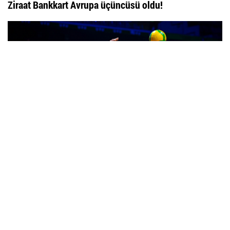
Ziraat Bankkart Avrupa üçüncüsü oldu!
Ziraat Bankkart CEV Şampiyonlar Ligi yarı finalinde...