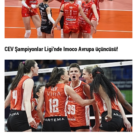
CEV Şampiyonlar Ligi’nde Imoco Avrupa üçüncüsü!