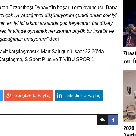
ran Eczacıbaşı Dynavit’in başarılı orta oyuncusu
Dana
zı çok iyi yaptığımızı düşünüyorum çünkü̈ onları çok iyi
ın en iyi iki takımı arasında çok heyecanlı, üst düzey
rek finalinde oynamak her zaman büyük bir fırsattır ve
laşacağımızı umuyorum”
dedi
vit karşılaşması 4 Mart Salı günü, saat 22.30’da
Ziraa
yarı f
Karşılaşma, S Sport Plus ve TİVİBU SPOR 1
Google+'da Paylaş
Linkedin'de Paylaş
2026 
Dörtlü