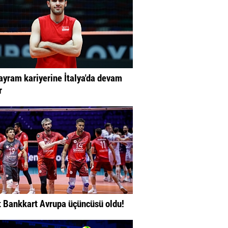
ayram kariyerine İtalya'da devam
r
t Bankkart Avrupa üçüncüsü oldu!