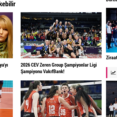
kebilir
Ziraa
ya'yı
2026 CEV Zeren Group Şampiyonlar Ligi
Şampiyonu VakıfBank!