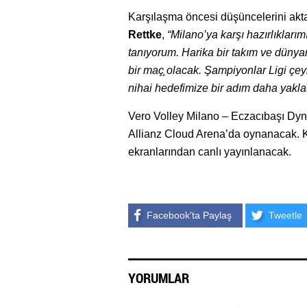
Karşılaşma öncesi düşüncelerini akta
Rettke
,
“Milano’ya karşı hazırlıklarımı
tanıyorum. Harika bir takım ve dünyan
bir maç̧ olacak. Şampiyonlar Ligi çey
nihai hedefimize bir adım daha yak
Vero Volley Milano – Eczacıbaşı Dyna
Allianz Cloud Arena’da oynanacak. 
ekranlarından canlı yayınlanacak.
Facebook'ta Paylaş
Tweetle
YORUMLAR