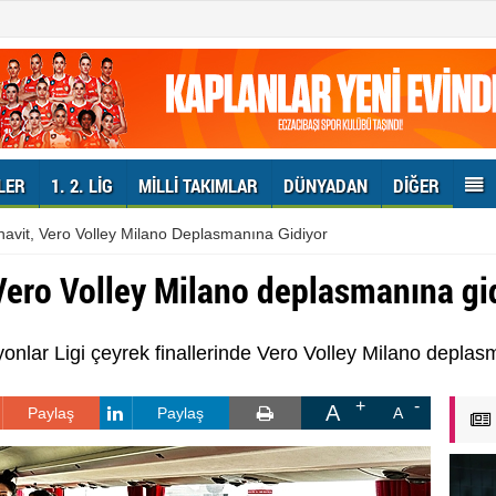
LER
1. 2. LIG
MILLI TAKIMLAR
DÜNYADAN
DIĞER
navit, Vero Volley Milano Deplasmanına Gidiyor
 Vero Volley Milano deplasmanına gi
lar Ligi çeyrek finallerinde Vero Volley Milano deplasm
A
Paylaş
Paylaş
A