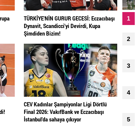
vrupa
TÜRKİYE'NİN GURUR GECESİ: Eczacıbaşı
1
Dynavit, Scandicci'yi Devirdi, Kupa
Şimdiden Bizim!
2
3
4
CEV Kadınlar Şampiyonlar Ligi Dörtlü
di!
Final 2026: VakıfBank ve Eczacıbaşı
İstanbul'da sahaya çıkıyor
5