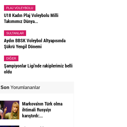
PLAJ VOLEYBOLU
U18 Kadın Plaj Voleybolu Milli
Takımımız Dünya...
SULTANLAR
Aydın BBSK Voleybol Altyapısında
Şükrü Yengil Dönemi
DIĞER
Şampiyonlar Ligi'nde rakiplerimiz belli
oldu
Son
Yorumlananlar
Markova'nın Türk olma
ihtimali Rusya'yı
karıştırdı:...