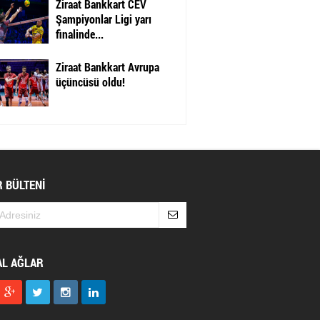
Ziraat Bankkart CEV
Şampiyonlar Ligi yarı
finalinde...
Ziraat Bankkart Avrupa
üçüncüsü oldu!
 BÜLTENİ
AL AĞLAR