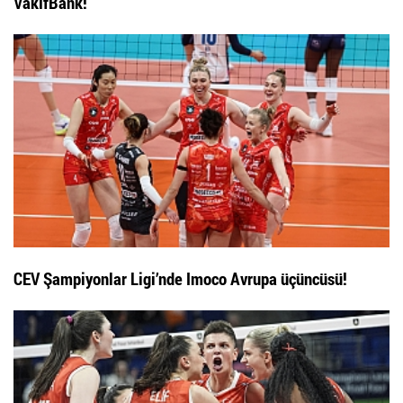
VakıfBank!
CEV Şampiyonlar Ligi’nde Imoco Avrupa üçüncüsü!