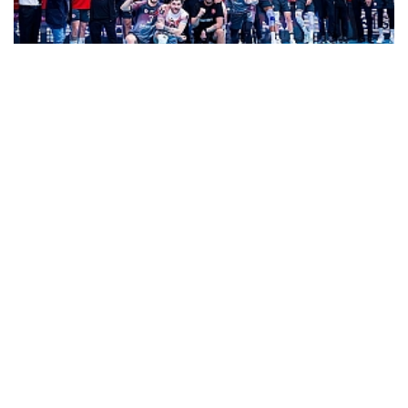
Ziraat Bankkart tarih yazmaya gidiyor!
Çok Okunan
Haberler