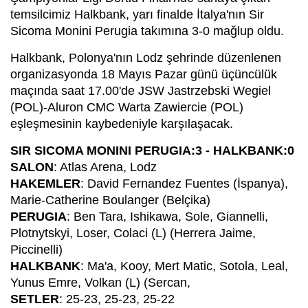
temsilcimiz Halkbank, yarı finalde İtalya'nın Sir
Sicoma Monini Perugia takımına 3-0 mağlup oldu.
Halkbank, Polonya'nın Lodz şehrinde düzenlenen
organizasyonda 18 Mayıs Pazar günü üçüncülük
maçında saat 17.00'de JSW Jastrzebski Wegiel
(POL)-Aluron CMC Warta Zawiercie (POL)
eşleşmesinin kaybedeniyle karşılaşacak.
SIR SICOMA MONINI PERUGIA:3 - HALKBANK:0
SALON
: Atlas Arena, Lodz
HAKEMLER
: David Fernandez Fuentes (İspanya),
Marie-Catherine Boulanger (Belçika)
PERUGIA
: Ben Tara, Ishikawa, Sole, Giannelli,
Plotnytskyi, Loser, Colaci (L) (Herrera Jaime,
Piccinelli)
HALKBANK
: Ma'a, Kooy, Mert Matic, Sotola, Leal,
Yunus Emre, Volkan (L) (Sercan,
SETLER
: 25-23, 25-23, 25-22