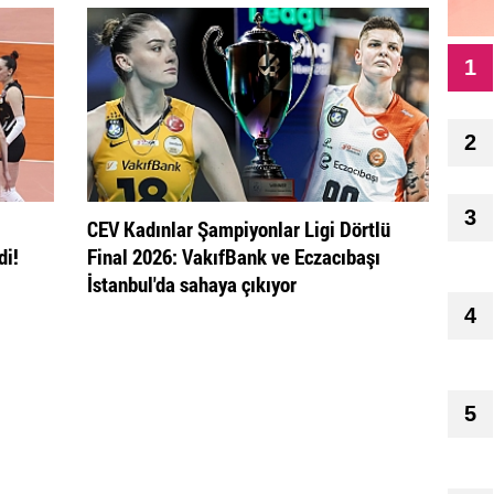
1
2
3
CEV Kadınlar Şampiyonlar Ligi Dörtlü
di!
Final 2026: VakıfBank ve Eczacıbaşı
İstanbul'da sahaya çıkıyor
4
5