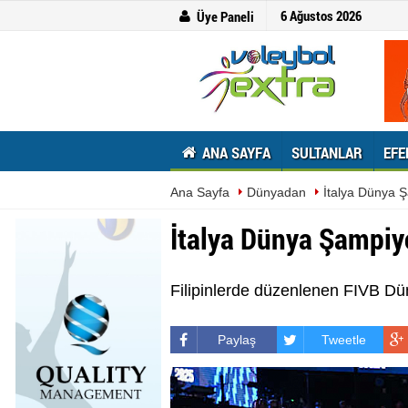
6 Ağustos 2026
Üye Paneli
ANA SAYFA
SULTANLAR
EFE
Ana Sayfa
Dünyadan
İtalya Dünya 
İtalya Dünya Şampiy
Filipinlerde düzenlenen FIVB Dün
Paylaş
Tweetle