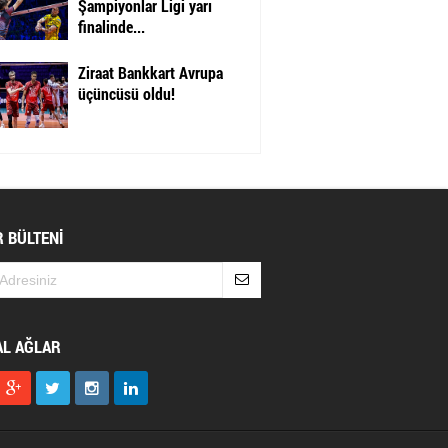
Şampiyonlar Ligi yarı
finalinde...
Ziraat Bankkart Avrupa
üçüncüsü oldu!
 BÜLTENİ
AL AĞLAR