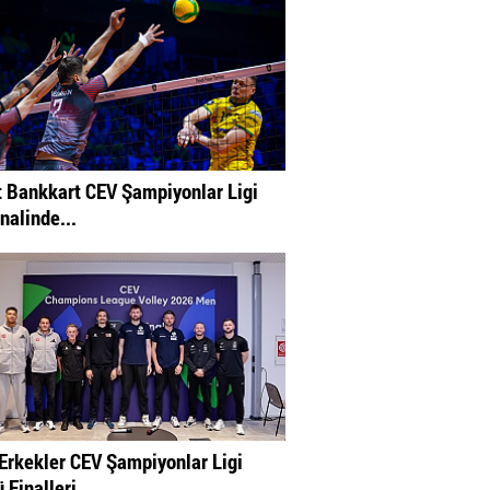
t Bankkart CEV Şampiyonlar Ligi
inalinde...
Erkekler CEV Şampiyonlar Ligi
 Finalleri...