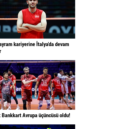
ayram kariyerine İtalya'da devam
r
t Bankkart Avrupa üçüncüsü oldu!