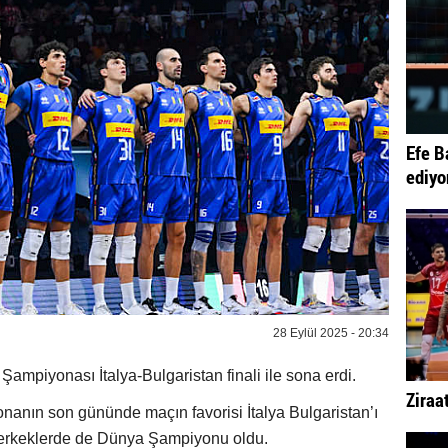
Efe B
ediyo
28 Eylül 2025 - 20:34
ampiyonası İtalya-Bulgaristan finali ile sona erdi.
Ziraa
nanın son gününde maçın favorisi İtalya Bulgaristan’ı
 erkeklerde de Dünya Şampiyonu oldu.