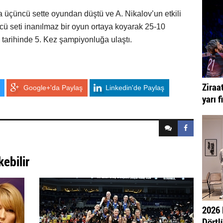
ya üçüncü sette oyundan düştü ve A. Nikalov’un etkili
cü seti inanılmaz bir oyun ortaya koyarak 25-10
tarihinde 5. Kez şampiyonluğa ulaştı.
Ziraa
Google+'da Paylaş
Linkedin'de Paylaş
yarı f
kebilir
2026 
Dörtlü