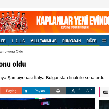
LER
1. 2. LIG
MILLI TAKIMLAR
DÜNYADAN
DIĞER
Şampiyonu Oldu
onu oldu
ya Şampiyonası İtalya-Bulgaristan finali ile sona erdi.
A
Paylaş
Paylaş
A