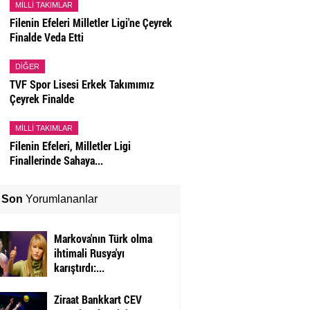
MILLI TAKIMLAR
Filenin Efeleri Milletler Ligi'ne Çeyrek
Finalde Veda Etti
DIĞER
TVF Spor Lisesi Erkek Takımımız
Çeyrek Finalde
MILLI TAKIMLAR
Filenin Efeleri, Milletler Ligi
Finallerinde Sahaya...
Son
Yorumlananlar
Markova'nın Türk olma
ihtimali Rusya'yı
karıştırdı:...
Ziraat Bankkart CEV