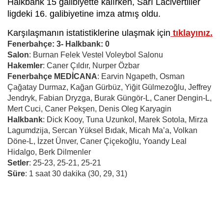
Halkbank 15 galibiyette kalırken, Sarı Lacivertliler
ligdeki 16. galibiyetine imza atmış oldu.
Karşılaşmanın istatistiklerine ulaşmak için
tıklayınız.
Fenerbahçe: 3- Halkbank: 0
Salon
: Burnan Felek Vestel Voleybol Salonu
Hakemler
: Caner Çıldır, Nurper Özbar
Fenerbahçe MEDİCANA
: Earvin Ngapeth, Osman
Çağatay Durmaz, Kağan Gürbüz, Yiğit Gülmezoğlu, Jeffrey
Jendryk, Fabian Dryzga, Burak Güngör-L, Caner Dengin-L,
Mert Cuci, Caner Pekşen, Denis Oleg Karyagin
Halkbank
: Dick Kooy, Tuna Uzunkol, Marek Sotola, Mirza
Lagumdzija, Sercan Yüksel Bıdak, Micah Ma’a, Volkan
Döne-L, İzzet Ünver, Caner Çiçekoğlu, Yoandy Leal
Hidalgo, Berk Dilmenler
Setler
: 25-23, 25-21, 25-21
Süre
: 1 saat 30 dakika (30, 29, 31)