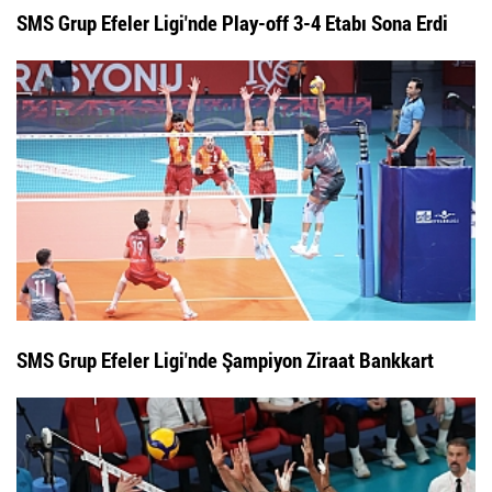
SMS Grup Efeler Ligi'nde Play-off 3-4 Etabı Sona Erdi
SMS Grup Efeler Ligi'nde Şampiyon Ziraat Bankkart