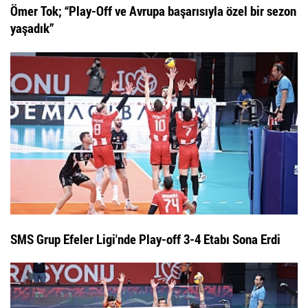
Ömer Tok; “Play-Off ve Avrupa başarısıyla özel bir sezon
yaşadık”
SMS Grup Efeler Ligi'nde Play-off 3-4 Etabı Sona Erdi