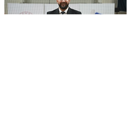
Gebze Belediyespor’da Doğucan Öztürk sözleşme...
Çok Okunan
Haberler